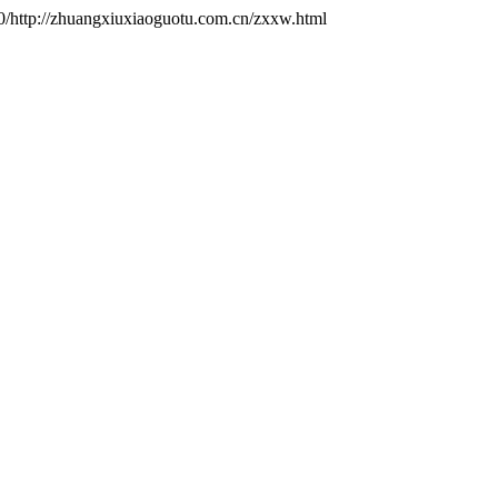
/http://zhuangxiuxiaoguotu.com.cn/zxxw.html