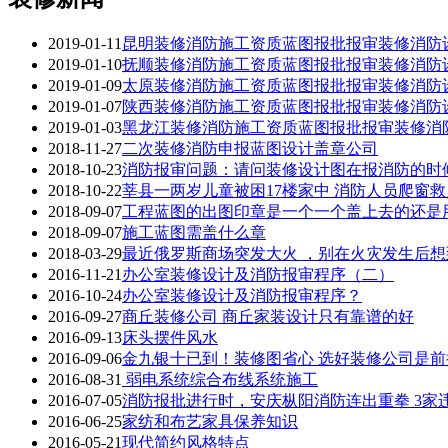
2019-01-11
昆明装修消防施工资质蓝图报批报审装修消防设计装
2019-01-10
抚顺装修消防施工资质蓝图报批报审装修消防设计装
2019-01-09
太原装修消防施工资质蓝图报批报审装修消防设计装
2019-01-07
陕西装修消防施工资质蓝图报批报审装修消防设计装
2019-01-03
黑龙江装修消防施工资质蓝图报批报审装修消防设计
2018-11-27
二次装修消防申报蓝图设计盖章公司
2018-10-23
消防报审问题：请问装修设计图在报消防的时
2018-10-22
莘县一两岁儿童被困17楼家中 消防人员爬窗救
2018-09-07
工程蓝图的出图印章是一个一个盖上去的还是
2018-09-07
施工蓝图需盖什么章
2018-03-29
最近俄罗斯商场突发大火 ，别在火灾发生后
2016-11-21
办公室装修设计及消防报审程序（二）
2016-10-24
办公室装修设计及消防报审程序？
2016-09-27
商丘装修公司 商丘家装设计只有靠谱的好
2016-09-13
床头摆件风水
2016-09-06
金九银十已到！装修图省心 选好装修公司是
2016-08-31
弱电系统综合布线系统施工
2016-07-05
消防报批进行时，安庆枞阳消防连出重拳 3家违
2016-06-25
家纺和布艺家具保养知识
2016-05-21
现代简约风格特点