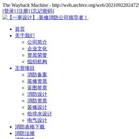
The Wayback Machine - http://web.archive.org/web/20210922024725
[登录]
[注册]
[忘记密码]
首页
关于我们
公司简介
企业文化
资质荣誉
组织机构
主营项目
消防备案
装修资质
蓝图签章
消防设计
消防资质
装修设计
给排水设计
电气设计
消防表格下载
消防法规