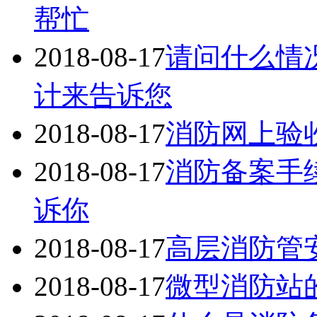
帮忙
2018-08-17
请问什么情
计来告诉您
2018-08-17
消防网上验
2018-08-17
消防备案手
诉你
2018-08-17
高层消防管
2018-08-17
微型消防站