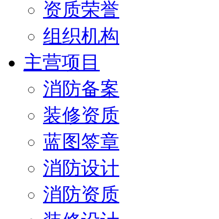
资质荣誉
组织机构
主营项目
消防备案
装修资质
蓝图签章
消防设计
消防资质