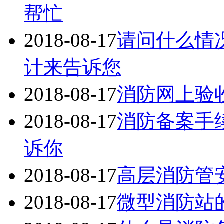
帮忙
2018-08-17
请问什么情
计来告诉您
2018-08-17
消防网上验
2018-08-17
消防备案手
诉你
2018-08-17
高层消防管
2018-08-17
微型消防站