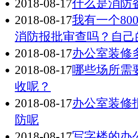
2018-08-17
什么是消防
2018-08-17
我有一个8
消防报批审查吗？自己
2018-08-17
办公室装修
2018-08-17
哪些场所需
收呢？
2018-08-17
办公室装修
防呢
2018-08-17
写字楼的办