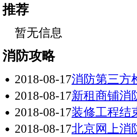
推荐
暂无信息
消防攻略
2018-08-17
消防第三方
2018-08-17
新租商铺消
2018-08-17
装修工程结
2018-08-17
北京网上消