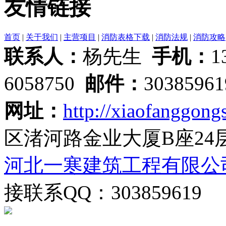
友情链接
首页
|
关于我们
|
主营项目
|
消防表格下载
|
消防法规
|
消防攻略
联系人：
杨先生
手机：
1
6058750
邮件：
3038596
网址：
http://xiaofanggongs
区渚河路金业大厦B座24
河北一寒建筑工程有限公
接联系QQ：303859619