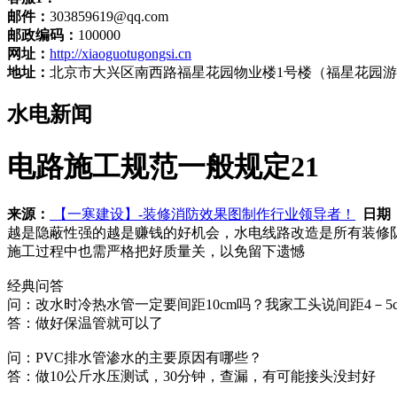
邮件：
303859619@qq.com
邮政编码：
100000
网址：
http://xiaoguotugongsi.cn
地址：
北京市大兴区南西路福星花园物业楼1号楼（福星花园
水电新闻
电路施工规范一般规定21
来源：
【一寒建设】-装修消防效果图制作行业领导者！
日期
越是隐蔽性强的越是赚钱的好机会，水电线路改造是所有装修
施工过程中也需严格把好质量关，以免留下遗憾
经典问答
问：改水时冷热水管一定要间距10cm吗？我家工头说间距4－
答：做好保温管就可以了
问：PVC排水管渗水的主要原因有哪些？
答：做10公斤水压测试，30分钟，查漏，有可能接头没封好