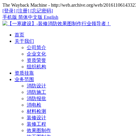
The Wayback Machine - http://web.archive.org/web/20161106143323/
[登录]
[注册]
[忘记密码]
手机版
简体中文版
English
首页
关于我们
公司简介
企业文化
资质荣誉
组织机构
资质挂靠
业务范围
消防设计
消防施工
消防报批
消电检
材料检测
装修设计
装修工程
效果图制作